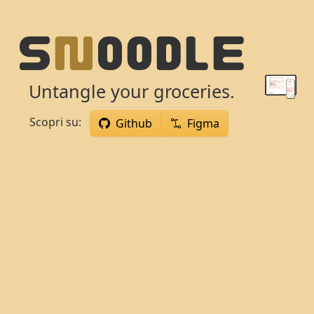
Untangle your groceries.
Scopri su:
Github
Figma